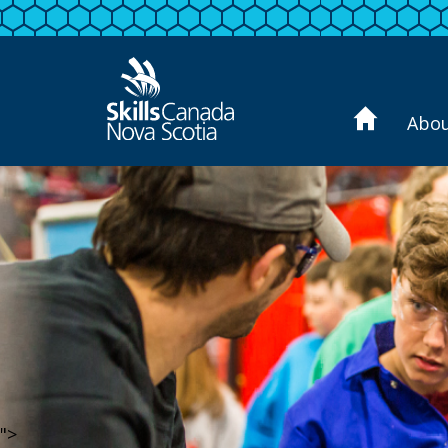
Abo
">