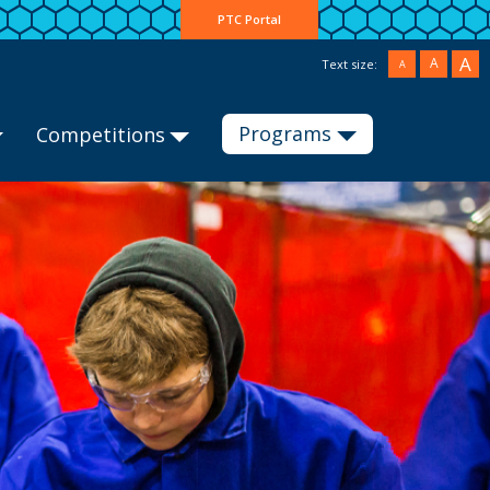
PTC Portal
A
A
Text size:
A
Programs
Competitions