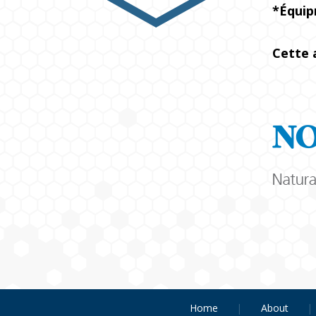
*Équip
Cette 
Home
About